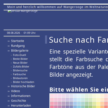
Moin und herzlich willkommen auf Wangerooge im Weltnature
08.08.2026 · 01:09 Uhr.
Suche nach Fa
›› Startseite
›› Rundgang
Eine spezielle Variant
›› Bildergalerie
›
Foto-Duell
stellt die Farbsuche
›
Beste Bilder
›
Neue Bilder
Farbtöne aus der Pal
›
Zufalls-Bilder
›
Bildersuche
Bilder angezeigt.
›
Farbsuche
›
Bildautoren
›
Bilder hochladen
›› Historische Bilder
Bitte wählen Sie ei
›› Videos
›› Informationen
›› Geschichte
›› Herunterladen