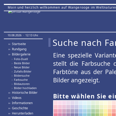
Moin und herzlich willkommen auf Wangerooge im Weltnature
10.08.2026 · 12:13 Uhr.
Suche nach Fa
›› Startseite
›› Rundgang
Eine spezielle Variant
›› Bildergalerie
›
Foto-Duell
stellt die Farbsuche
›
Beste Bilder
›
Neue Bilder
Farbtöne aus der Pal
›
Zufalls-Bilder
›
Bildersuche
Bilder angezeigt.
›
Farbsuche
›
Bildautoren
›
Bilder hochladen
›› Historische Bilder
Bitte wählen Sie ei
›› Videos
›› Informationen
›› Geschichte
›› Herunterladen