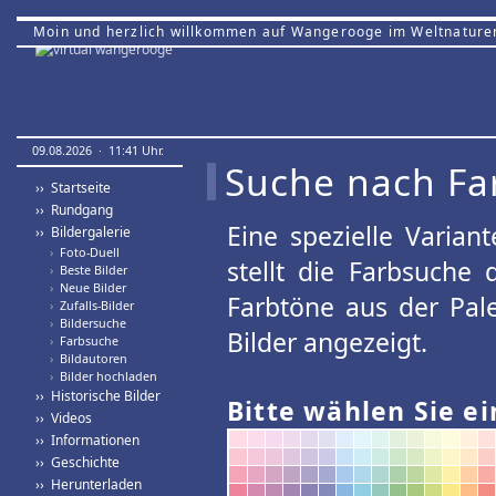
Moin und herzlich willkommen auf Wangerooge im Weltnature
09.08.2026 · 11:41 Uhr.
Suche nach Fa
›› Startseite
›› Rundgang
Eine spezielle Variant
›› Bildergalerie
›
Foto-Duell
stellt die Farbsuche
›
Beste Bilder
›
Neue Bilder
Farbtöne aus der Pal
›
Zufalls-Bilder
›
Bildersuche
Bilder angezeigt.
›
Farbsuche
›
Bildautoren
›
Bilder hochladen
›› Historische Bilder
Bitte wählen Sie ei
›› Videos
›› Informationen
›› Geschichte
›› Herunterladen