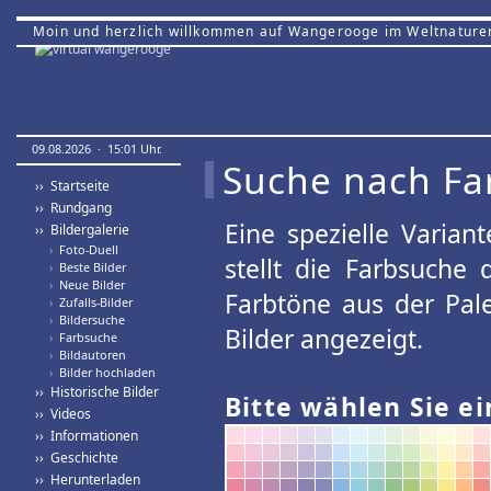
Moin und herzlich willkommen auf Wangerooge im Weltnature
09.08.2026 · 15:01 Uhr.
Suche nach Fa
›› Startseite
›› Rundgang
Eine spezielle Variant
›› Bildergalerie
›
Foto-Duell
stellt die Farbsuche
›
Beste Bilder
›
Neue Bilder
Farbtöne aus der Pal
›
Zufalls-Bilder
›
Bildersuche
Bilder angezeigt.
›
Farbsuche
›
Bildautoren
›
Bilder hochladen
›› Historische Bilder
Bitte wählen Sie ei
›› Videos
›› Informationen
›› Geschichte
›› Herunterladen