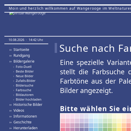
Moin und herzlich willkommen auf Wangerooge im Weltnature
10.08.2026 · 14:42 Uhr.
Suche nach Fa
›› Startseite
›› Rundgang
Eine spezielle Variant
›› Bildergalerie
›
Foto-Duell
stellt die Farbsuche
›
Beste Bilder
›
Neue Bilder
Farbtöne aus der Pal
›
Zufalls-Bilder
›
Bildersuche
Bilder angezeigt.
›
Farbsuche
›
Bildautoren
›
Bilder hochladen
›› Historische Bilder
Bitte wählen Sie ei
›› Videos
›› Informationen
›› Geschichte
›› Herunterladen