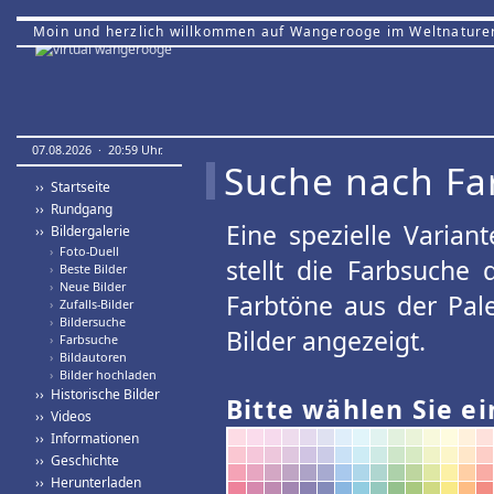
Moin und herzlich willkommen auf Wangerooge im Weltnature
07.08.2026 · 20:59 Uhr.
Suche nach Fa
›› Startseite
›› Rundgang
Eine spezielle Variant
›› Bildergalerie
›
Foto-Duell
stellt die Farbsuche
›
Beste Bilder
›
Neue Bilder
Farbtöne aus der Pal
›
Zufalls-Bilder
›
Bildersuche
Bilder angezeigt.
›
Farbsuche
›
Bildautoren
›
Bilder hochladen
›› Historische Bilder
Bitte wählen Sie ei
›› Videos
›› Informationen
›› Geschichte
›› Herunterladen