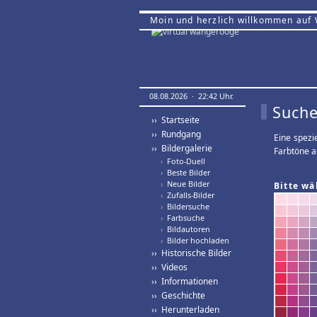
Moin und herzlich willkommen auf
08.08.2026 · 22:42 Uhr.
Suche
›› Startseite
›› Rundgang
Eine spezi
›› Bildergalerie
Farbtöne a
›
Foto-Duell
›
Beste Bilder
›
Neue Bilder
Bitte wä
›
Zufalls-Bilder
›
Bildersuche
›
Farbsuche
›
Bildautoren
›
Bilder hochladen
›› Historische Bilder
›› Videos
›› Informationen
›› Geschichte
›› Herunterladen