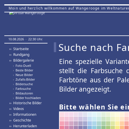
Moin und herzlich willkommen auf Wangerooge im Weltnature
10.08.2026 · 22:30 Uhr.
Suche nach Fa
›› Startseite
›› Rundgang
Eine spezielle Variant
›› Bildergalerie
›
Foto-Duell
stellt die Farbsuche
›
Beste Bilder
›
Neue Bilder
Farbtöne aus der Pal
›
Zufalls-Bilder
›
Bildersuche
Bilder angezeigt.
›
Farbsuche
›
Bildautoren
›
Bilder hochladen
›› Historische Bilder
Bitte wählen Sie ei
›› Videos
›› Informationen
›› Geschichte
›› Herunterladen