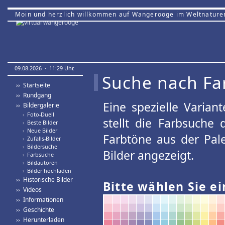
Moin und herzlich willkommen auf Wangerooge im Weltnature
09.08.2026 · 11:29 Uhr.
Suche nach Fa
›› Startseite
›› Rundgang
Eine spezielle Variant
›› Bildergalerie
›
Foto-Duell
stellt die Farbsuche
›
Beste Bilder
›
Neue Bilder
Farbtöne aus der Pal
›
Zufalls-Bilder
›
Bildersuche
Bilder angezeigt.
›
Farbsuche
›
Bildautoren
›
Bilder hochladen
›› Historische Bilder
Bitte wählen Sie ei
›› Videos
›› Informationen
›› Geschichte
›› Herunterladen