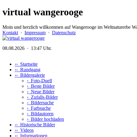
virtual wangerooge
Moin und herzlich willkommen auf Wangerooge im Weltnaturerbe Wa
Kontakt
·
Impressum
·
Datenschutz
08.08.2026 · 13:47 Uhr.
›› Startseite
›› Rundgang
›› Bildergalerie
›
Foto-Duell
›
Beste Bilder
›
Neue Bilder
›
Zufalls-Bilder
›
Bildersuche
›
Farbsuche
›
Bildautoren
›
Bilder hochladen
›› Historische Bilder
›› Videos
›› Informationen