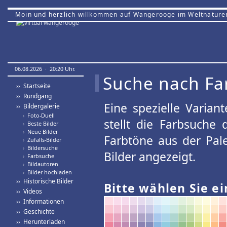
Moin und herzlich willkommen auf Wangerooge im Weltnature
06.08.2026 · 20:20 Uhr.
Suche nach Fa
›› Startseite
›› Rundgang
Eine spezielle Variant
›› Bildergalerie
›
Foto-Duell
stellt die Farbsuche
›
Beste Bilder
›
Neue Bilder
Farbtöne aus der Pal
›
Zufalls-Bilder
›
Bildersuche
Bilder angezeigt.
›
Farbsuche
›
Bildautoren
›
Bilder hochladen
›› Historische Bilder
Bitte wählen Sie ei
›› Videos
›› Informationen
›› Geschichte
›› Herunterladen