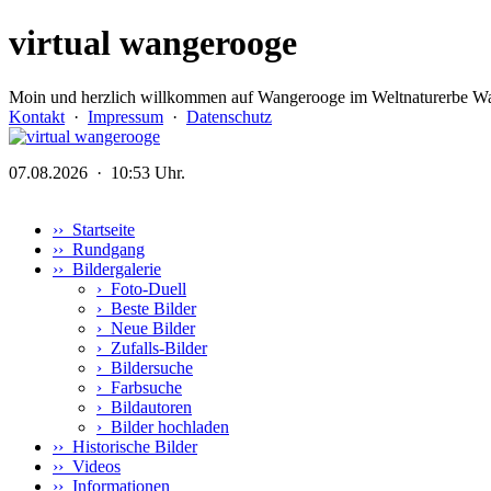
virtual wangerooge
Moin und herzlich willkommen auf Wangerooge im Weltnaturerbe Wa
Kontakt
·
Impressum
·
Datenschutz
07.08.2026 · 10:53 Uhr.
›› Startseite
›› Rundgang
›› Bildergalerie
›
Foto-Duell
›
Beste Bilder
›
Neue Bilder
›
Zufalls-Bilder
›
Bildersuche
›
Farbsuche
›
Bildautoren
›
Bilder hochladen
›› Historische Bilder
›› Videos
›› Informationen