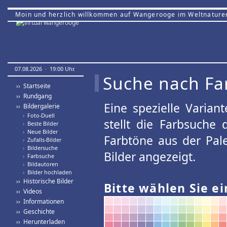
Moin und herzlich willkommen auf Wangerooge im Weltnature
07.08.2026 · 19:00 Uhr.
Suche nach Fa
›› Startseite
›› Rundgang
Eine spezielle Variant
›› Bildergalerie
›
Foto-Duell
stellt die Farbsuche
›
Beste Bilder
›
Neue Bilder
Farbtöne aus der Pal
›
Zufalls-Bilder
›
Bildersuche
Bilder angezeigt.
›
Farbsuche
›
Bildautoren
›
Bilder hochladen
›› Historische Bilder
Bitte wählen Sie ei
›› Videos
›› Informationen
›› Geschichte
›› Herunterladen