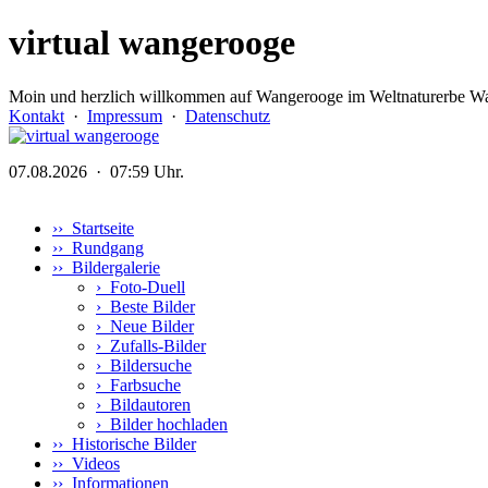
virtual wangerooge
Moin und herzlich willkommen auf Wangerooge im Weltnaturerbe Wa
Kontakt
·
Impressum
·
Datenschutz
07.08.2026 · 07:59 Uhr.
›› Startseite
›› Rundgang
›› Bildergalerie
›
Foto-Duell
›
Beste Bilder
›
Neue Bilder
›
Zufalls-Bilder
›
Bildersuche
›
Farbsuche
›
Bildautoren
›
Bilder hochladen
›› Historische Bilder
›› Videos
›› Informationen