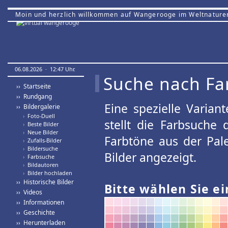
Moin und herzlich willkommen auf Wangerooge im Weltnature
06.08.2026 · 12:47 Uhr.
Suche nach Fa
›› Startseite
›› Rundgang
Eine spezielle Variant
›› Bildergalerie
›
Foto-Duell
stellt die Farbsuche
›
Beste Bilder
›
Neue Bilder
Farbtöne aus der Pal
›
Zufalls-Bilder
›
Bildersuche
Bilder angezeigt.
›
Farbsuche
›
Bildautoren
›
Bilder hochladen
›› Historische Bilder
Bitte wählen Sie ei
›› Videos
›› Informationen
›› Geschichte
›› Herunterladen