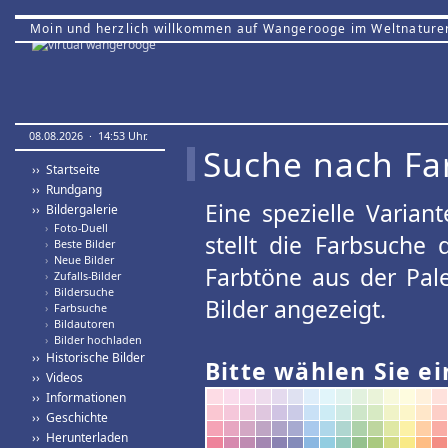
Moin und herzlich willkommen auf Wangerooge im Weltnature
08.08.2026 · 14:53 Uhr.
Suche nach Fa
›› Startseite
›› Rundgang
Eine spezielle Variant
›› Bildergalerie
›
Foto-Duell
stellt die Farbsuche
›
Beste Bilder
›
Neue Bilder
Farbtöne aus der Pal
›
Zufalls-Bilder
›
Bildersuche
Bilder angezeigt.
›
Farbsuche
›
Bildautoren
›
Bilder hochladen
›› Historische Bilder
Bitte wählen Sie ei
›› Videos
›› Informationen
›› Geschichte
›› Herunterladen