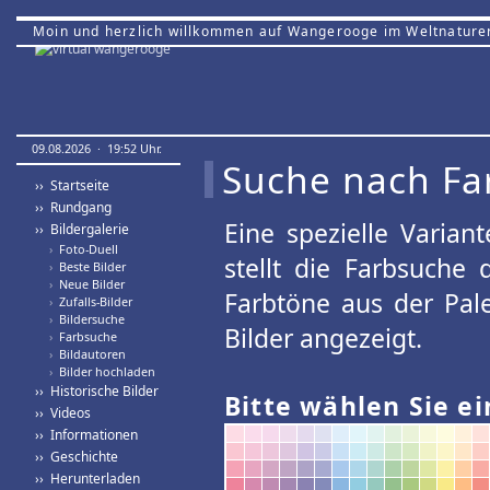
Moin und herzlich willkommen auf Wangerooge im Weltnature
09.08.2026 · 19:52 Uhr.
Suche nach Fa
›› Startseite
›› Rundgang
Eine spezielle Variant
›› Bildergalerie
›
Foto-Duell
stellt die Farbsuche
›
Beste Bilder
›
Neue Bilder
Farbtöne aus der Pal
›
Zufalls-Bilder
›
Bildersuche
Bilder angezeigt.
›
Farbsuche
›
Bildautoren
›
Bilder hochladen
›› Historische Bilder
Bitte wählen Sie ei
›› Videos
›› Informationen
›› Geschichte
›› Herunterladen