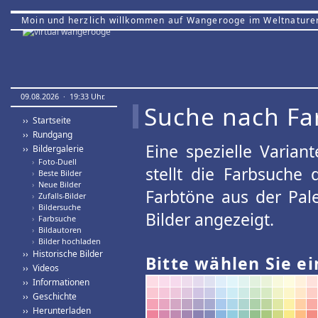
Moin und herzlich willkommen auf Wangerooge im Weltnature
09.08.2026 · 19:33 Uhr.
Suche nach Fa
›› Startseite
›› Rundgang
Eine spezielle Variant
›› Bildergalerie
›
Foto-Duell
stellt die Farbsuche
›
Beste Bilder
›
Neue Bilder
Farbtöne aus der Pal
›
Zufalls-Bilder
›
Bildersuche
Bilder angezeigt.
›
Farbsuche
›
Bildautoren
›
Bilder hochladen
›› Historische Bilder
Bitte wählen Sie ei
›› Videos
›› Informationen
›› Geschichte
›› Herunterladen