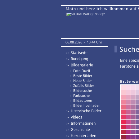
Moin und herzlich willkommen auf
06.08.2026 · 13:44 Uhr.
Suche
›› Startseite
›› Rundgang
Eine spezi
›› Bildergalerie
Farbtöne a
›
Foto-Duell
›
Beste Bilder
›
Neue Bilder
Bitte wä
›
Zufalls-Bilder
›
Bildersuche
›
Farbsuche
›
Bildautoren
›
Bilder hochladen
›› Historische Bilder
›› Videos
›› Informationen
›› Geschichte
›› Herunterladen