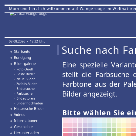
Moin und herzlich willkommen auf Wangerooge im Weltnature
08.08.2026 · 18:32 Uhr.
Suche nach Fa
›› Startseite
›› Rundgang
Eine spezielle Variant
›› Bildergalerie
›
Foto-Duell
stellt die Farbsuche
›
Beste Bilder
›
Neue Bilder
Farbtöne aus der Pal
›
Zufalls-Bilder
›
Bildersuche
Bilder angezeigt.
›
Farbsuche
›
Bildautoren
›
Bilder hochladen
›› Historische Bilder
Bitte wählen Sie ei
›› Videos
›› Informationen
›› Geschichte
›› Herunterladen