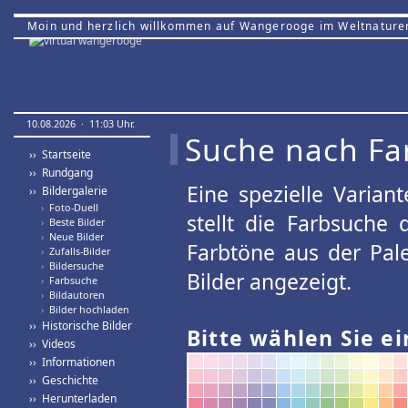
Moin und herzlich willkommen auf Wangerooge im Weltnature
10.08.2026 · 11:03 Uhr.
Suche nach Fa
›› Startseite
›› Rundgang
Eine spezielle Variant
›› Bildergalerie
›
Foto-Duell
stellt die Farbsuche
›
Beste Bilder
›
Neue Bilder
Farbtöne aus der Pal
›
Zufalls-Bilder
›
Bildersuche
Bilder angezeigt.
›
Farbsuche
›
Bildautoren
›
Bilder hochladen
›› Historische Bilder
Bitte wählen Sie ei
›› Videos
›› Informationen
›› Geschichte
›› Herunterladen