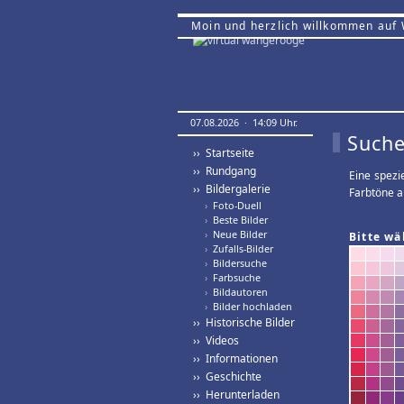
Moin und herzlich willkommen auf
07.08.2026 · 14:09 Uhr.
Suche
›› Startseite
›› Rundgang
Eine spezi
›› Bildergalerie
Farbtöne a
›
Foto-Duell
›
Beste Bilder
›
Neue Bilder
Bitte wä
›
Zufalls-Bilder
›
Bildersuche
›
Farbsuche
›
Bildautoren
›
Bilder hochladen
›› Historische Bilder
›› Videos
›› Informationen
›› Geschichte
›› Herunterladen