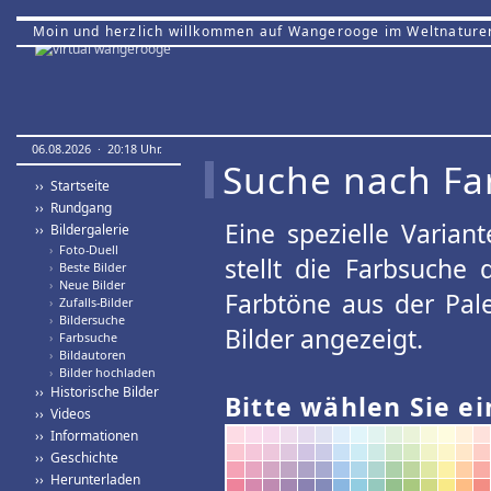
Moin und herzlich willkommen auf Wangerooge im Weltnature
06.08.2026 · 20:18 Uhr.
Suche nach Fa
›› Startseite
›› Rundgang
Eine spezielle Variant
›› Bildergalerie
›
Foto-Duell
stellt die Farbsuche
›
Beste Bilder
›
Neue Bilder
Farbtöne aus der Pal
›
Zufalls-Bilder
›
Bildersuche
Bilder angezeigt.
›
Farbsuche
›
Bildautoren
›
Bilder hochladen
›› Historische Bilder
Bitte wählen Sie ei
›› Videos
›› Informationen
›› Geschichte
›› Herunterladen