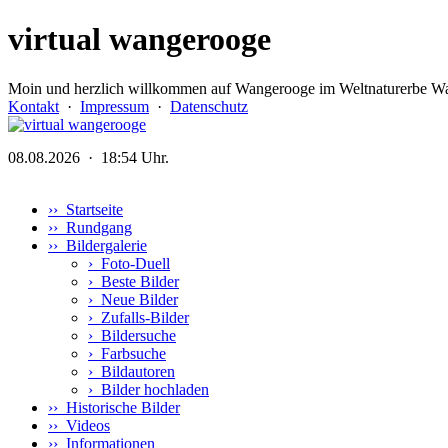
virtual wangerooge
Moin und herzlich willkommen auf Wangerooge im Weltnaturerbe Wa
Kontakt
·
Impressum
·
Datenschutz
08.08.2026 · 18:54 Uhr.
›› Startseite
›› Rundgang
›› Bildergalerie
›
Foto-Duell
›
Beste Bilder
›
Neue Bilder
›
Zufalls-Bilder
›
Bildersuche
›
Farbsuche
›
Bildautoren
›
Bilder hochladen
›› Historische Bilder
›› Videos
›› Informationen