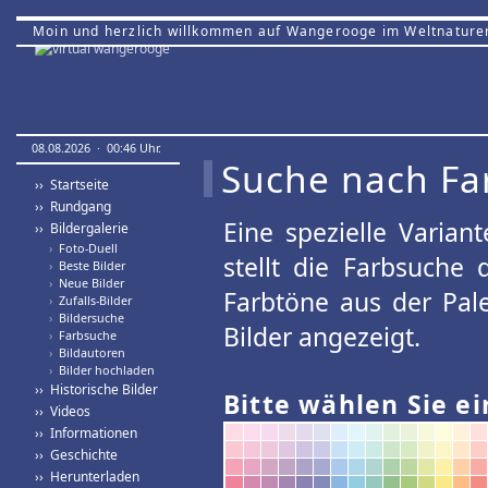
Moin und herzlich willkommen auf Wangerooge im Weltnature
08.08.2026 · 00:46 Uhr.
Suche nach Fa
›› Startseite
›› Rundgang
Eine spezielle Variant
›› Bildergalerie
›
Foto-Duell
stellt die Farbsuche
›
Beste Bilder
›
Neue Bilder
Farbtöne aus der Pal
›
Zufalls-Bilder
›
Bildersuche
Bilder angezeigt.
›
Farbsuche
›
Bildautoren
›
Bilder hochladen
›› Historische Bilder
Bitte wählen Sie ei
›› Videos
›› Informationen
›› Geschichte
›› Herunterladen