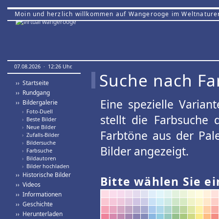
Moin und herzlich willkommen auf Wangerooge im Weltnature
07.08.2026 · 12:26 Uhr.
Suche nach Fa
›› Startseite
›› Rundgang
Eine spezielle Variant
›› Bildergalerie
›
Foto-Duell
stellt die Farbsuche
›
Beste Bilder
›
Neue Bilder
Farbtöne aus der Pal
›
Zufalls-Bilder
›
Bildersuche
Bilder angezeigt.
›
Farbsuche
›
Bildautoren
›
Bilder hochladen
›› Historische Bilder
Bitte wählen Sie ei
›› Videos
›› Informationen
›› Geschichte
›› Herunterladen