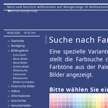
Moin und herzlich willkommen auf Wangerooge im Weltnature
08.08.2026 · 10:32 Uhr.
Suche nach Fa
›› Startseite
›› Rundgang
Eine spezielle Variant
›› Bildergalerie
›
Foto-Duell
stellt die Farbsuche
›
Beste Bilder
›
Neue Bilder
Farbtöne aus der Pal
›
Zufalls-Bilder
›
Bildersuche
Bilder angezeigt.
›
Farbsuche
›
Bildautoren
›
Bilder hochladen
›› Historische Bilder
Bitte wählen Sie ei
›› Videos
›› Informationen
›› Geschichte
›› Herunterladen