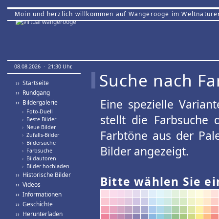
Moin und herzlich willkommen auf Wangerooge im Weltnature
08.08.2026 · 21:30 Uhr.
Suche nach Fa
›› Startseite
›› Rundgang
Eine spezielle Variant
›› Bildergalerie
›
Foto-Duell
stellt die Farbsuche
›
Beste Bilder
›
Neue Bilder
Farbtöne aus der Pal
›
Zufalls-Bilder
›
Bildersuche
Bilder angezeigt.
›
Farbsuche
›
Bildautoren
›
Bilder hochladen
›› Historische Bilder
Bitte wählen Sie ei
›› Videos
›› Informationen
›› Geschichte
›› Herunterladen