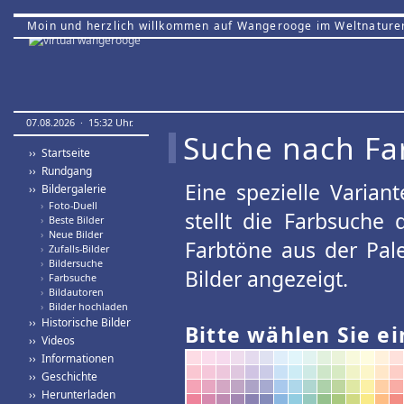
Moin und herzlich willkommen auf Wangerooge im Weltnature
07.08.2026 · 15:32 Uhr.
Suche nach Fa
›› Startseite
›› Rundgang
Eine spezielle Variant
›› Bildergalerie
›
Foto-Duell
stellt die Farbsuche
›
Beste Bilder
›
Neue Bilder
Farbtöne aus der Pal
›
Zufalls-Bilder
›
Bildersuche
Bilder angezeigt.
›
Farbsuche
›
Bildautoren
›
Bilder hochladen
›› Historische Bilder
Bitte wählen Sie ei
›› Videos
›› Informationen
›› Geschichte
›› Herunterladen