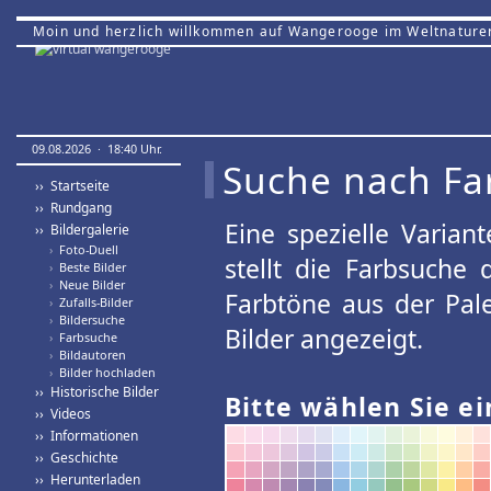
Moin und herzlich willkommen auf Wangerooge im Weltnature
09.08.2026 · 18:40 Uhr.
Suche nach Fa
›› Startseite
›› Rundgang
Eine spezielle Variant
›› Bildergalerie
›
Foto-Duell
stellt die Farbsuche
›
Beste Bilder
›
Neue Bilder
Farbtöne aus der Pal
›
Zufalls-Bilder
›
Bildersuche
Bilder angezeigt.
›
Farbsuche
›
Bildautoren
›
Bilder hochladen
›› Historische Bilder
Bitte wählen Sie ei
›› Videos
›› Informationen
›› Geschichte
›› Herunterladen