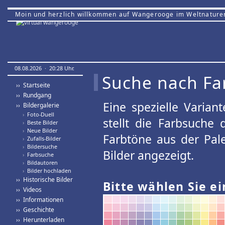
Moin und herzlich willkommen auf Wangerooge im Weltnature
08.08.2026 · 20:28 Uhr.
Suche nach Fa
›› Startseite
›› Rundgang
Eine spezielle Variant
›› Bildergalerie
›
Foto-Duell
stellt die Farbsuche
›
Beste Bilder
›
Neue Bilder
Farbtöne aus der Pal
›
Zufalls-Bilder
›
Bildersuche
Bilder angezeigt.
›
Farbsuche
›
Bildautoren
›
Bilder hochladen
›› Historische Bilder
Bitte wählen Sie ei
›› Videos
›› Informationen
›› Geschichte
›› Herunterladen