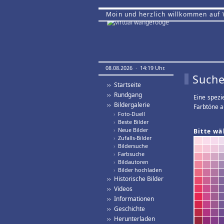
Moin und herzlich willkommen auf
08.08.2026 · 14:19 Uhr.
Suche
›› Startseite
›› Rundgang
Eine spezi
›› Bildergalerie
Farbtöne a
›
Foto-Duell
›
Beste Bilder
›
Neue Bilder
Bitte wä
›
Zufalls-Bilder
›
Bildersuche
›
Farbsuche
›
Bildautoren
›
Bilder hochladen
›› Historische Bilder
›› Videos
›› Informationen
›› Geschichte
›› Herunterladen