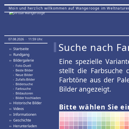
Moin und herzlich willkommen auf Wangerooge im Weltnature
07.08.2026 · 11:59 Uhr.
Suche nach Fa
›› Startseite
›› Rundgang
Eine spezielle Variant
›› Bildergalerie
›
Foto-Duell
stellt die Farbsuche
›
Beste Bilder
›
Neue Bilder
Farbtöne aus der Pal
›
Zufalls-Bilder
›
Bildersuche
Bilder angezeigt.
›
Farbsuche
›
Bildautoren
›
Bilder hochladen
›› Historische Bilder
Bitte wählen Sie ei
›› Videos
›› Informationen
›› Geschichte
›› Herunterladen