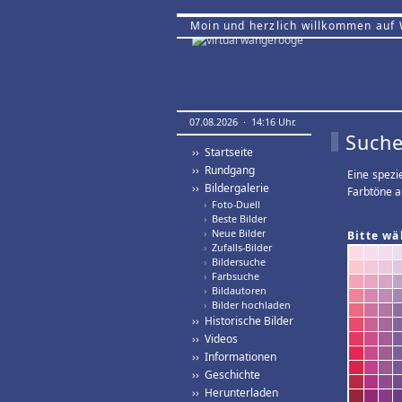
Moin und herzlich willkommen auf
07.08.2026 · 14:16 Uhr.
Suche
›› Startseite
›› Rundgang
Eine spezi
›› Bildergalerie
Farbtöne a
›
Foto-Duell
›
Beste Bilder
›
Neue Bilder
Bitte wä
›
Zufalls-Bilder
›
Bildersuche
›
Farbsuche
›
Bildautoren
›
Bilder hochladen
›› Historische Bilder
›› Videos
›› Informationen
›› Geschichte
›› Herunterladen