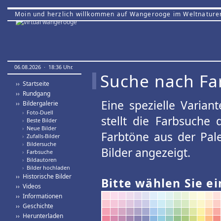
Moin und herzlich willkommen auf Wangerooge im Weltnature
06.08.2026 · 18:36 Uhr.
Suche nach Fa
›› Startseite
›› Rundgang
Eine spezielle Variant
›› Bildergalerie
›
Foto-Duell
stellt die Farbsuche
›
Beste Bilder
›
Neue Bilder
Farbtöne aus der Pal
›
Zufalls-Bilder
›
Bildersuche
Bilder angezeigt.
›
Farbsuche
›
Bildautoren
›
Bilder hochladen
›› Historische Bilder
Bitte wählen Sie ei
›› Videos
›› Informationen
›› Geschichte
›› Herunterladen