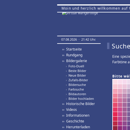
Moin und herzlich willkommen auf
07.08.2026 · 21:42 Uhr.
Suche
›› Startseite
›› Rundgang
Eine spezi
›› Bildergalerie
Farbtöne a
›
Foto-Duell
›
Beste Bilder
›
Neue Bilder
Bitte wä
›
Zufalls-Bilder
›
Bildersuche
›
Farbsuche
›
Bildautoren
›
Bilder hochladen
›› Historische Bilder
›› Videos
›› Informationen
›› Geschichte
›› Herunterladen