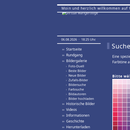
Moin und herzlich willkommen auf
06.08.2026 · 18:25 Uhr.
Suche
›› Startseite
›› Rundgang
Eine spezi
›› Bildergalerie
Farbtöne a
›
Foto-Duell
›
Beste Bilder
›
Neue Bilder
Bitte wä
›
Zufalls-Bilder
›
Bildersuche
›
Farbsuche
›
Bildautoren
›
Bilder hochladen
›› Historische Bilder
›› Videos
›› Informationen
›› Geschichte
›› Herunterladen