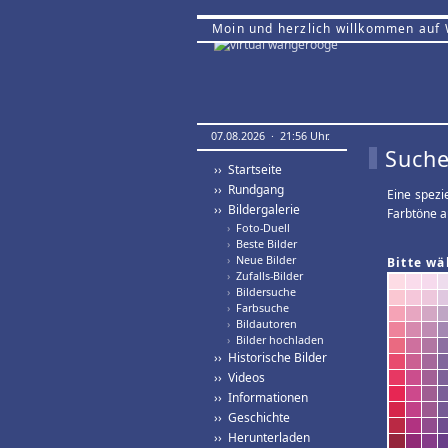
Moin und herzlich willkommen auf
07.08.2026 · 21:56 Uhr.
Suche
›› Startseite
›› Rundgang
Eine spezi
›› Bildergalerie
Farbtöne a
›
Foto-Duell
›
Beste Bilder
›
Neue Bilder
Bitte wä
›
Zufalls-Bilder
›
Bildersuche
›
Farbsuche
›
Bildautoren
›
Bilder hochladen
›› Historische Bilder
›› Videos
›› Informationen
›› Geschichte
›› Herunterladen