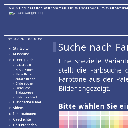
Moin und herzlich willkommen auf Wangerooge im Weltnature
09.08.2026 · 00:18 Uhr.
Suche nach Fa
›› Startseite
›› Rundgang
Eine spezielle Variant
›› Bildergalerie
›
Foto-Duell
stellt die Farbsuche
›
Beste Bilder
›
Neue Bilder
Farbtöne aus der Pal
›
Zufalls-Bilder
›
Bildersuche
Bilder angezeigt.
›
Farbsuche
›
Bildautoren
›
Bilder hochladen
›› Historische Bilder
Bitte wählen Sie ei
›› Videos
›› Informationen
›› Geschichte
›› Herunterladen