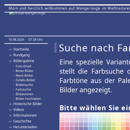
Moin und herzlich willkommen auf Wangerooge im Weltnature
10.08.2026 · 07:38 Uhr.
Suche nach Fa
›› Startseite
›› Rundgang
Eine spezielle Variant
›› Bildergalerie
›
Foto-Duell
stellt die Farbsuche
›
Beste Bilder
›
Neue Bilder
Farbtöne aus der Pal
›
Zufalls-Bilder
›
Bildersuche
Bilder angezeigt.
›
Farbsuche
›
Bildautoren
›
Bilder hochladen
›› Historische Bilder
Bitte wählen Sie ei
›› Videos
›› Informationen
›› Geschichte
›› Herunterladen