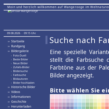
Moin und herzlich willkommen auf Wangerooge im Weltnature
09.08.2026 · 09:15 Uhr.
Suche nach Fa
›› Startseite
›› Rundgang
Eine spezielle Variant
›› Bildergalerie
›
Foto-Duell
stellt die Farbsuche
›
Beste Bilder
›
Neue Bilder
Farbtöne aus der Pal
›
Zufalls-Bilder
›
Bildersuche
Bilder angezeigt.
›
Farbsuche
›
Bildautoren
›
Bilder hochladen
›› Historische Bilder
Bitte wählen Sie ei
›› Videos
›› Informationen
›› Geschichte
›› Herunterladen