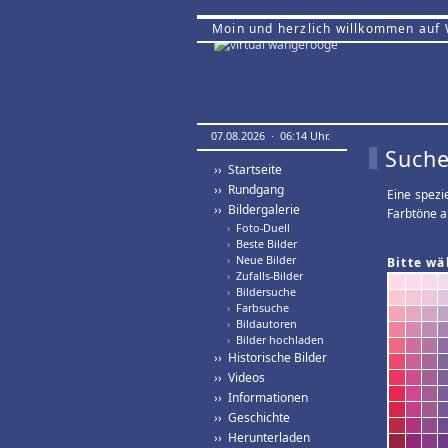
Moin und herzlich willkommen auf
07.08.2026 · 06:14 Uhr.
Suche
›› Startseite
›› Rundgang
Eine spezi
›› Bildergalerie
Farbtöne a
›
Foto-Duell
›
Beste Bilder
›
Neue Bilder
Bitte wä
›
Zufalls-Bilder
›
Bildersuche
›
Farbsuche
›
Bildautoren
›
Bilder hochladen
›› Historische Bilder
›› Videos
›› Informationen
›› Geschichte
›› Herunterladen