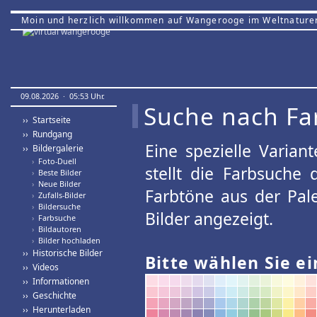
Moin und herzlich willkommen auf Wangerooge im Weltnature
09.08.2026 · 05:53 Uhr.
Suche nach Fa
›› Startseite
›› Rundgang
Eine spezielle Variant
›› Bildergalerie
›
Foto-Duell
stellt die Farbsuche
›
Beste Bilder
›
Neue Bilder
Farbtöne aus der Pal
›
Zufalls-Bilder
›
Bildersuche
Bilder angezeigt.
›
Farbsuche
›
Bildautoren
›
Bilder hochladen
›› Historische Bilder
Bitte wählen Sie ei
›› Videos
›› Informationen
›› Geschichte
›› Herunterladen