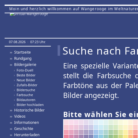
Moin und herzlich willkommen auf Wangerooge im Weltnature
07.08.2026 · 07:23 Uhr.
Suche nach Fa
›› Startseite
›› Rundgang
Eine spezielle Variant
›› Bildergalerie
›
Foto-Duell
stellt die Farbsuche
›
Beste Bilder
›
Neue Bilder
Farbtöne aus der Pal
›
Zufalls-Bilder
›
Bildersuche
Bilder angezeigt.
›
Farbsuche
›
Bildautoren
›
Bilder hochladen
›› Historische Bilder
Bitte wählen Sie ei
›› Videos
›› Informationen
›› Geschichte
›› Herunterladen