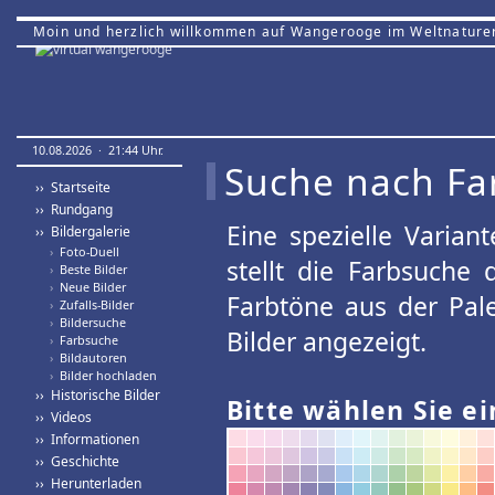
Moin und herzlich willkommen auf Wangerooge im Weltnature
10.08.2026 · 21:44 Uhr.
Suche nach Fa
›› Startseite
›› Rundgang
Eine spezielle Variant
›› Bildergalerie
›
Foto-Duell
stellt die Farbsuche
›
Beste Bilder
›
Neue Bilder
Farbtöne aus der Pal
›
Zufalls-Bilder
›
Bildersuche
Bilder angezeigt.
›
Farbsuche
›
Bildautoren
›
Bilder hochladen
›› Historische Bilder
Bitte wählen Sie ei
›› Videos
›› Informationen
›› Geschichte
›› Herunterladen