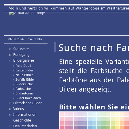
Moin und herzlich willkommen auf Wangerooge im Weltnature
06.08.2026 · 14:01 Uhr.
Suche nach Fa
›› Startseite
›› Rundgang
Eine spezielle Variant
›› Bildergalerie
›
Foto-Duell
stellt die Farbsuche
›
Beste Bilder
›
Neue Bilder
Farbtöne aus der Pal
›
Zufalls-Bilder
›
Bildersuche
Bilder angezeigt.
›
Farbsuche
›
Bildautoren
›
Bilder hochladen
›› Historische Bilder
Bitte wählen Sie ei
›› Videos
›› Informationen
›› Geschichte
›› Herunterladen