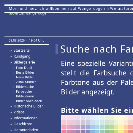
Moin und herzlich willkommen auf Wangerooge im Weltnature
08.08.2026 · 19:54 Uhr.
Suche nach Fa
›› Startseite
›› Rundgang
Eine spezielle Variant
›› Bildergalerie
›
Foto-Duell
stellt die Farbsuche
›
Beste Bilder
›
Neue Bilder
Farbtöne aus der Pal
›
Zufalls-Bilder
›
Bildersuche
Bilder angezeigt.
›
Farbsuche
›
Bildautoren
›
Bilder hochladen
›› Historische Bilder
Bitte wählen Sie ei
›› Videos
›› Informationen
›› Geschichte
›› Herunterladen