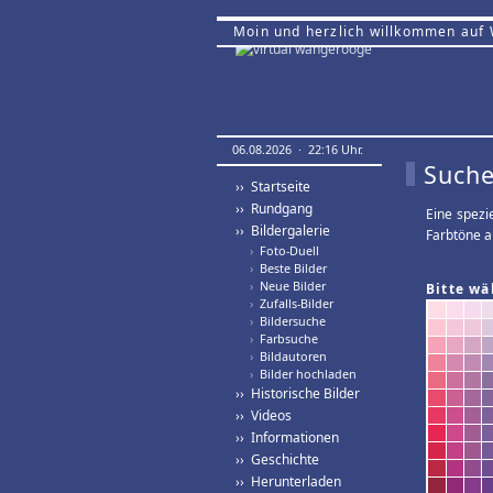
Moin und herzlich willkommen auf
06.08.2026 · 22:16 Uhr.
Suche
›› Startseite
›› Rundgang
Eine spezi
›› Bildergalerie
Farbtöne a
›
Foto-Duell
›
Beste Bilder
›
Neue Bilder
Bitte wä
›
Zufalls-Bilder
›
Bildersuche
›
Farbsuche
›
Bildautoren
›
Bilder hochladen
›› Historische Bilder
›› Videos
›› Informationen
›› Geschichte
›› Herunterladen