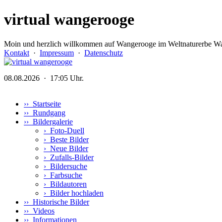
virtual wangerooge
Moin und herzlich willkommen auf Wangerooge im Weltnaturerbe Wa
Kontakt
·
Impressum
·
Datenschutz
08.08.2026 · 17:05 Uhr.
›› Startseite
›› Rundgang
›› Bildergalerie
›
Foto-Duell
›
Beste Bilder
›
Neue Bilder
›
Zufalls-Bilder
›
Bildersuche
›
Farbsuche
›
Bildautoren
›
Bilder hochladen
›› Historische Bilder
›› Videos
›› Informationen