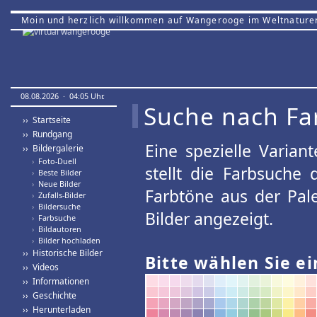
Moin und herzlich willkommen auf Wangerooge im Weltnature
08.08.2026 · 04:05 Uhr.
Suche nach Fa
›› Startseite
›› Rundgang
Eine spezielle Variant
›› Bildergalerie
›
Foto-Duell
stellt die Farbsuche
›
Beste Bilder
›
Neue Bilder
Farbtöne aus der Pal
›
Zufalls-Bilder
›
Bildersuche
Bilder angezeigt.
›
Farbsuche
›
Bildautoren
›
Bilder hochladen
›› Historische Bilder
Bitte wählen Sie ei
›› Videos
›› Informationen
›› Geschichte
›› Herunterladen